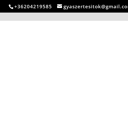
google-site-verification: google1efa47dcd45d02c8.html
+36204219585
gyaszertesitok@gmail.c