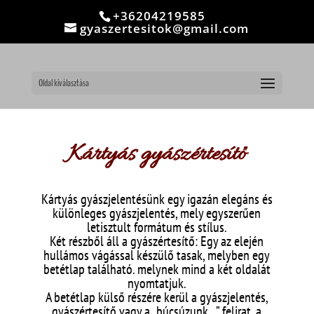
google-site-verification: google1efa47dcd45d02c8.html
+36204219585
gyaszertesitok@gmail.com
Oldal kiválasztása
Kártyás gyászértesítő
Kártyás gyászjelentésünk egy igazán elegáns és
különleges gyászjelentés, mely egyszerűen
letisztult formátum és stílus.
Két részből áll a gyászértesítő: Egy az elején
hullámos vágással készülő tasak, melyben egy
betétlap található. melynek mind a két oldalát
nyomtatjuk.
A betétlap külső részére kerül a gyászjelentés,
gyászértesítő vagy a „búcsúzunk…” felirat, a