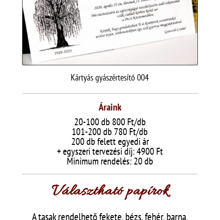
Kártyás gyászértesítő 004
Áraink
20-100 db 800 Ft/db
101-200 db 780 Ft/db
200 db felett egyedi ár
+ egyszeri tervezési díj: 4900 Ft
Minimum rendelés: 20 db
Választható papírok
A tasak rendelhető fekete, bézs, fehér, barna,