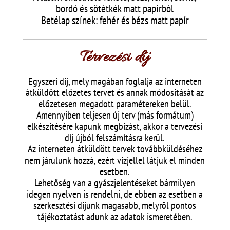
bordó és sötétkék matt papírból
Betélap színek: fehér és bézs matt papír
Tervezési díj
Egyszeri díj, mely magában foglalja az interneten
átküldött előzetes tervet és annak módosítását az
előzetesen megadott paramétereken belül.
Amennyiben teljesen új terv (más formátum)
elkészítésére kapunk megbízást, akkor a tervezési
díj újból felszámításra kerül.
Az interneten átküldött tervek továbbküldéséhez
nem járulunk hozzá, ezért vízjellel látjuk el minden
esetben.
Lehetőség van a gyászjelentéseket bármilyen
idegen nyelven is rendelni, de ebben az esetben a
szerkesztési díjunk magasabb, melyről pontos
tájékoztatást adunk az adatok ismeretében.